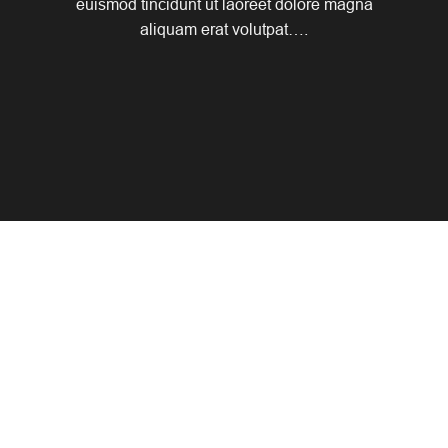
euismod tincidunt ut laoreet dolore magna
aliquam erat volutpat….